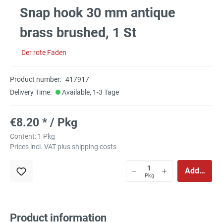
Snap hook 30 mm antique
brass brushed, 1 St
Der rote Faden
Product number:
417917
Delivery Time:
Available, 1-3 Tage
€8.20 * / Pkg
Content:
1 Pkg
Prices incl. VAT plus shipping costs
Add to sho
Pkg
Product information