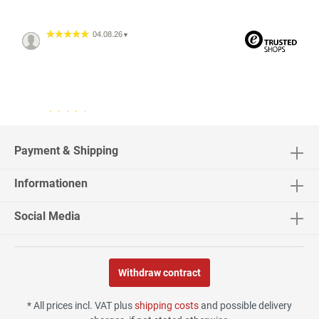
04.08.26
▼
04.08.26
▼
2542 Bewertungen
Payment & Shipping
Informationen
02.08.26
▼
Social Media
Withdraw contract
30.07.26
▼
* All prices incl. VAT plus
shipping costs
and possible delivery