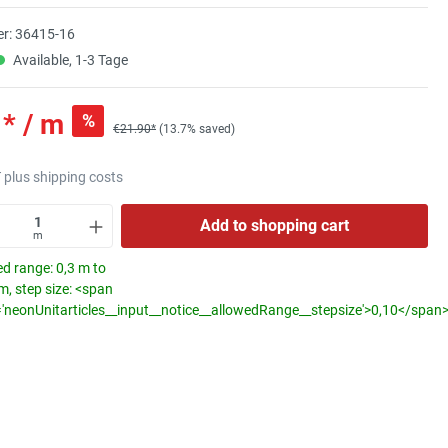
r:
36415-16
Available, 1-3 Tage
* / m
%
€21.90*
(13.7% saved)
T plus shipping costs
Add to shopping cart
m
d range: 0,3 m to
, step size: <span
='neonUnitarticles__input__notice__allowedRange__stepsize'>0,10</span