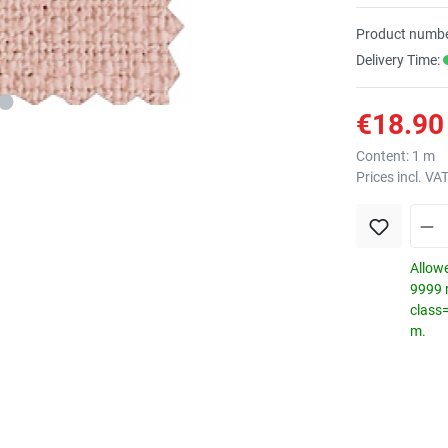
Product numbe
Delivery Time:
€18.90 
Content:
1 m
Prices incl. VA
Allowe
9999 m
class
m.