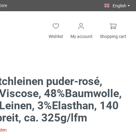
tore
English
Wishlist
My account
Shopping cart
tchleinen puder-rosé,
Viscose, 48%Baumwolle,
einen, 3%Elasthan, 140
reit, ca. 325g/lfm
aden