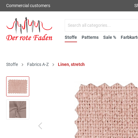
Commercial customers
S
Stoffe
Patterns
Sale %
Farbkart
Stoffe
Fabrics A-Z
Linen, stretch