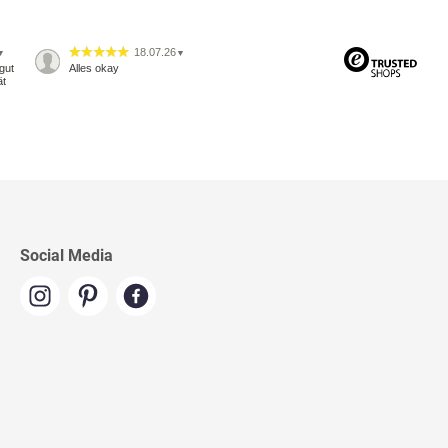
18.07.26
▼
▼
gut
Alles okay
ät
Social Media