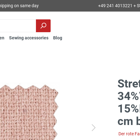
hipping on same day
+49 241 4013221 + S
en
Sewing accessories
Blog
Stre
34%
15%L
cm b
Der rote F