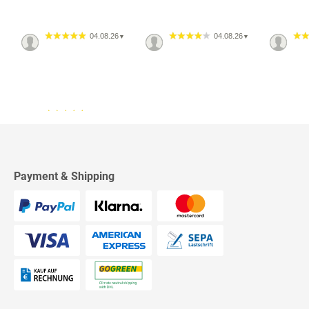
04.08.26
04.08.26
▼
▼
13.07.26
▼
2542 Bewertungen
Sehr schnelle Lieferung,
sehr schöne Ware, ich bin
rundum zufrieden, absolute
Empfehlung!
Payment & Shipping