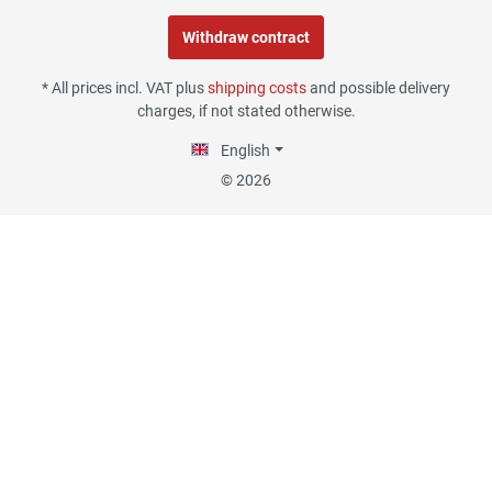
Withdraw contract
30.07.26
▼
* All prices incl. VAT plus
shipping costs
and possible delivery
charges, if not stated otherwise.
English
29.07.26
▼
© 2026
Die Lieferung hat sehr gut
funktioniert, und Qualität
war auch gut.
18.07.26
▼
Alles okay
13.07.26
▼
Sehr schnelle Lieferung,
sehr schöne Ware, ich bin
rundum zufrieden, absolute
Empfehlung!