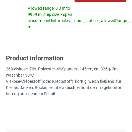
Allowed range: 0,3 m to
9999 m, step size: <span
class='neonUnitarticles__input__notice__allowedRange__
m.
Product information
26%Viskose, 70% Polyester, 4%Spandex, 145cm, ca. 325g/lfm,
waschbar 30°C
Viskose-Crêpestoff (oder Kreppstoff), körnig, weich fließend, für
Kleider, Jacken, Röcke, leicht elastisch, erhöht den Tragekomfort
bei eng anliegendem Schnitt