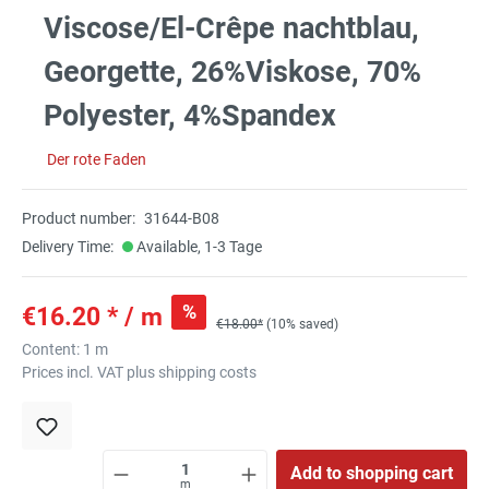
Viscose/El-Crêpe nachtblau,
Georgette, 26%Viskose, 70%
Polyester, 4%Spandex
Der rote Faden
Product number:
31644-B08
Delivery Time:
Available, 1-3 Tage
%
€16.20 * / m
€18.00*
(10% saved)
Content:
1 m
Prices incl. VAT plus shipping costs
Add to shopping cart
m