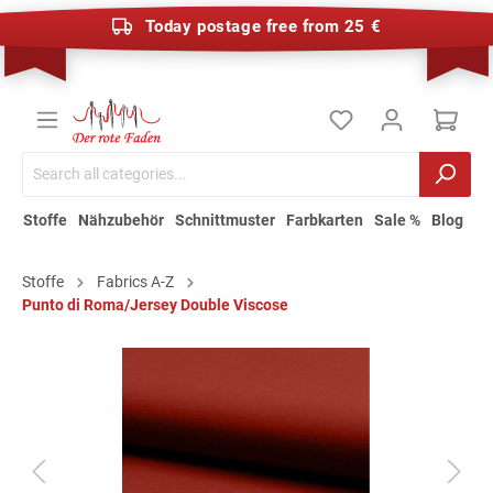
Today postage free from 25 €
Stoffe
Nähzubehör
Schnittmuster
Farbkarten
Sale %
Blog
Stoffe
Fabrics A-Z
Punto di Roma/Jersey Double Viscose