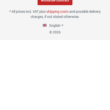
Withdraw contract
02.08.26
▼
* All prices incl. VAT plus
shipping costs
and possible delivery
charges, if not stated otherwise.
English
30.07.26
▼
© 2026
29.07.26
▼
Die Lieferung hat sehr gut
funktioniert, und Qualität
war auch gut.
18.07.26
▼
Alles okay