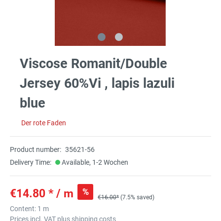
Viscose Romanit/Double
Jersey 60%Vi , lapis lazuli
blue
Der rote Faden
Product number:
35621-56
Delivery Time:
Available, 1-2 Wochen
%
€14.80 * / m
€16.00*
(7.5% saved)
Content:
1 m
Prices incl. VAT plus shipping costs