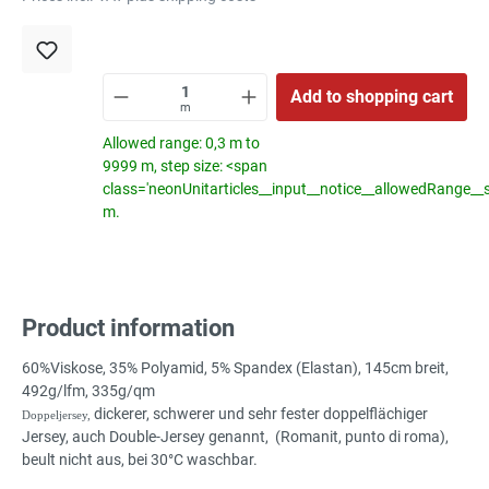
Add to shopping cart
m
Allowed range: 0,3 m to
9999 m, step size: <span
class='neonUnitarticles__input__notice__allowedRange__
m.
Product information
60%Viskose, 35% Polyamid, 5% Spandex (Elastan), 145cm breit,
492g/lfm, 335g/qm
dickerer, schwerer und sehr fester doppelflächiger
Doppeljersey,
Jersey, auch Double-Jersey genannt, (Romanit, punto di roma),
beult nicht aus, bei 30°C waschbar.