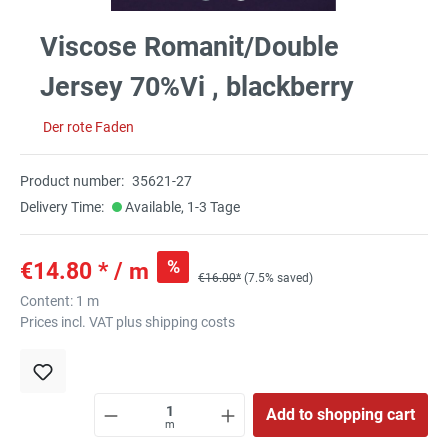
Viscose Romanit/Double
Jersey 70%Vi , blackberry
Der rote Faden
Product number:
35621-27
Delivery Time:
Available, 1-3 Tage
%
€14.80 * / m
€16.00*
(7.5% saved)
Content:
1 m
Prices incl. VAT plus shipping costs
Add to shopping cart
m