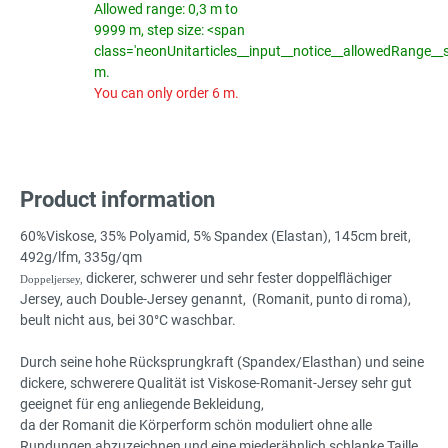
Allowed range: 0,3 m to
9999 m, step size: <span
class='neonUnitarticles__input__notice__allowedRange__
m.
You can only order 6 m.
Product information
60%Viskose, 35% Polyamid, 5% Spandex (Elastan), 145cm breit,
492g/lfm, 335g/qm
dickerer, schwerer und sehr fester doppelflächiger
Doppeljersey,
Jersey, auch Double-Jersey genannt, (Romanit, punto di roma),
beult nicht aus, bei 30°C waschbar.
Durch seine hohe Rücksprungkraft (Spandex/Elasthan) und seine
dickere, schwerere Qualität ist Viskose-Romanit-Jersey sehr gut
geeignet für eng anliegende Bekleidung,
da der Romanit die Körperform schön moduliert ohne alle
Rundungen abzuzeichnen und eine miederähnlich schlanke Taille