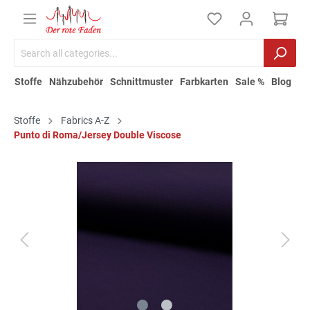
Stoffe
Nähzubehör
Schnittmuster
Farbkarten
Sale %
Blog
Stoffe
Fabrics A-Z
Punto di Roma/Jersey Double Viscose