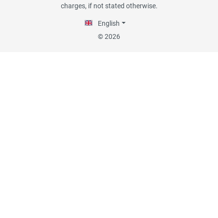
charges, if not stated otherwise.
English
29.07.26
▼
© 2026
Die Lieferung hat sehr gut
funktioniert, und Qualität
war auch gut.
18.07.26
▼
Alles okay
13.07.26
▼
Sehr schnelle Lieferung,
sehr schöne Ware, ich bin
rundum zufrieden, absolute
Empfehlung!