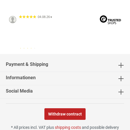
04.08.26
▼
04.08.26
▼
2542 Bewertungen
Payment & Shipping
Informationen
02.08.26
▼
Social Media
Withdraw contract
30.07.26
▼
* All prices incl. VAT plus
shipping costs
and possible delivery