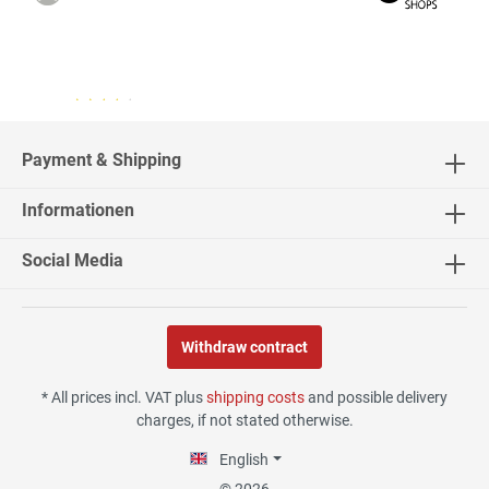
04.08.26
▼
2542 Bewertungen
Payment & Shipping
Informationen
02.08.26
▼
Social Media
Withdraw contract
30.07.26
▼
* All prices incl. VAT plus
shipping costs
and possible delivery
charges, if not stated otherwise.
English
29.07.26
▼