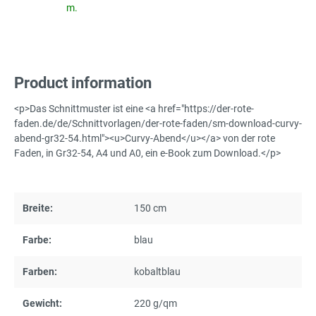
m.
Product information
<p>Das Schnittmuster ist eine <a href="https://der-rote-
faden.de/de/Schnittvorlagen/der-rote-faden/sm-download-curvy-
abend-gr32-54.html"><u>Curvy-Abend</u></a> von der rote
Faden, in Gr32-54, A4 und A0, ein e-Book zum Download.</p>
Breite:
150 cm
Farbe:
blau
Farben:
kobaltblau
Gewicht:
220 g/qm