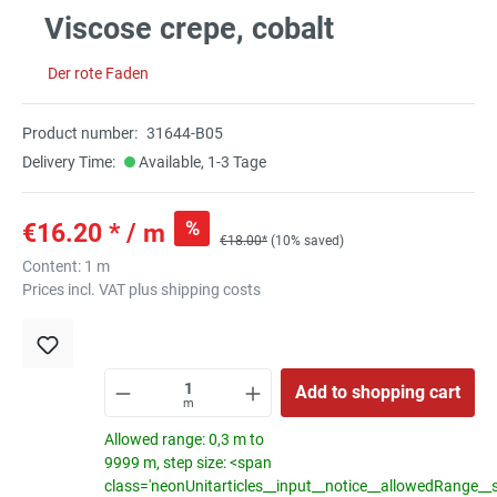
Viscose crepe, cobalt
Der rote Faden
Product number:
31644-B05
Delivery Time:
Available, 1-3 Tage
%
€16.20 * / m
€18.00*
(10% saved)
Content:
1 m
Prices incl. VAT plus shipping costs
Add to shopping cart
m
Allowed range: 0,3 m to
9999 m, step size: <span
class='neonUnitarticles__input__notice__allowedRange__