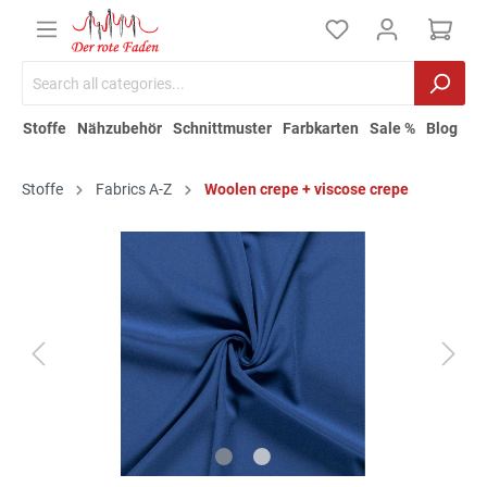
Stoffe
Nähzubehör
Schnittmuster
Farbkarten
Sale %
Blog
Stoffe
Fabrics A-Z
Woolen crepe + viscose crepe