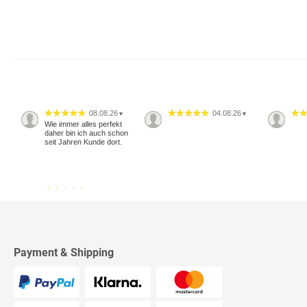
08.08.26
04.08.26
▼
▼
Wie immer alles perfekt
daher bin ich auch schon
seit Jahren Kunde dort.
18.07.26
▼
2543 Bewertungen
Alles okay
Payment & Shipping