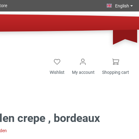
tore
English
Wishlist
My account
Shopping cart
en crepe , bordeaux
aden