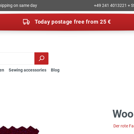
hipping on same day
+49 241 4013221 + S
Today postage free from 25 €
en
Sewing accessories
Blog
Wool
Der rote F