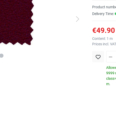
Product numbe
Delivery Time:
€49.90 
Content:
1 m
Prices incl. VA
Allowe
9999 m
class
m.