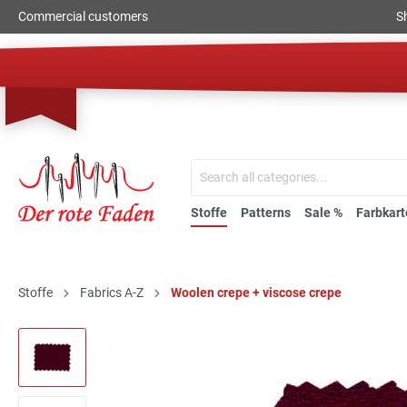
Commercial customers
S
Stoffe
Patterns
Sale %
Farbkart
Stoffe
Fabrics A-Z
Woolen crepe + viscose crepe