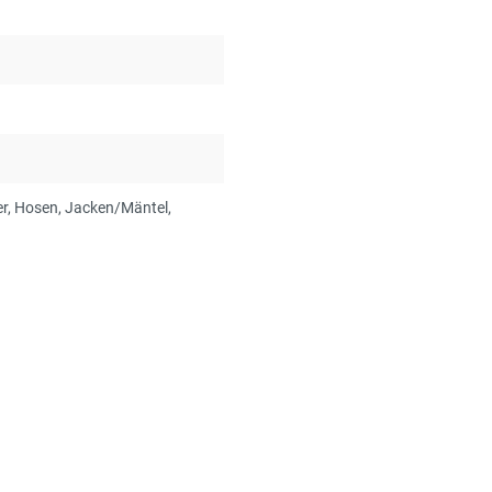
er
, Hosen
, Jacken/Mäntel
,