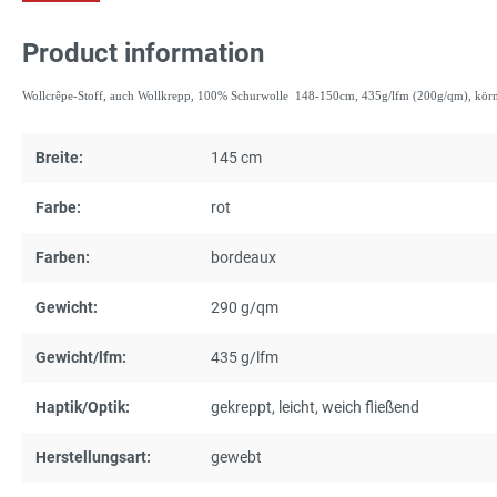
Product information
Wollcrêpe-Stoff, auch Wollkrepp, 100% Schurwolle 148-150cm, 435g/lfm (200g/qm), körniger
Breite:
145 cm
Farbe:
rot
Farben:
bordeaux
Gewicht:
290 g/qm
Gewicht/lfm:
435 g/lfm
Haptik/Optik:
gekreppt
, leicht
, weich fließend
Herstellungsart:
gewebt