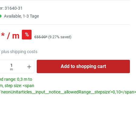
r:
31640-31
Available, 1-3 Tage
* / m
%
€55.00*
(9.27% saved)
T plus shipping costs
Add to shopping cart
m
d range: 0,3 m to
, step size: <span
='neonUnitarticles__input__notice__allowedRange__stepsize'>0,10</span