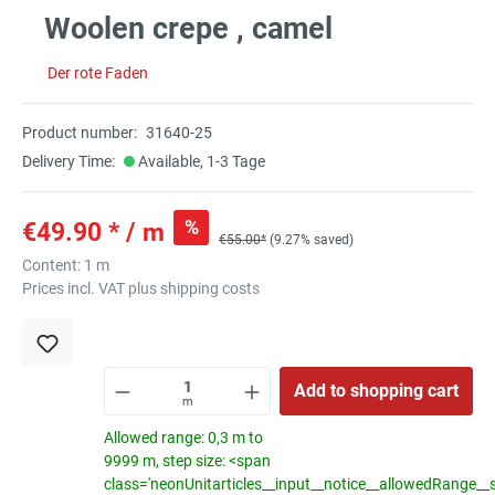
Woolen crepe , camel
Der rote Faden
Product number:
31640-25
Delivery Time:
Available, 1-3 Tage
%
€49.90 * / m
€55.00*
(9.27% saved)
Content:
1 m
Prices incl. VAT plus shipping costs
Add to shopping cart
m
Allowed range: 0,3 m to
9999 m, step size: <span
class='neonUnitarticles__input__notice__allowedRange__