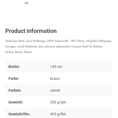
m.
Product information
Wollcrêpe-Stoff, auch Wollkrepp, 100% Schurwolle 148-150cm, 435g/lfm (200g/qm),
körniger, weich fließender aber schwerer italienischer Couture-Stoff für Kleider,
Jacken, Röcke, Hosen
Breite:
145 cm
Farbe:
braun
Farben:
camel
Gewicht:
290 g/qm
Gewicht/lfm:
435 g/lfm