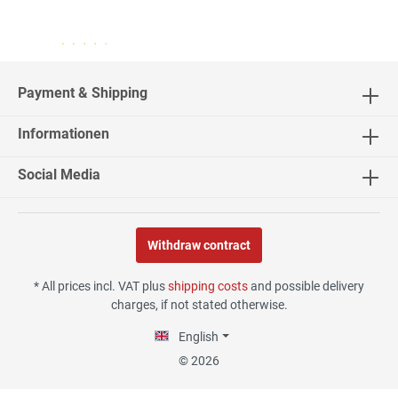
04.08.26
▼
2542 Bewertungen
Payment & Shipping
Informationen
02.08.26
▼
Social Media
Withdraw contract
30.07.26
▼
* All prices incl. VAT plus
shipping costs
and possible delivery
charges, if not stated otherwise.
English
29.07.26
▼
© 2026
Die Lieferung hat sehr gut
funktioniert, und Qualität
war auch gut.