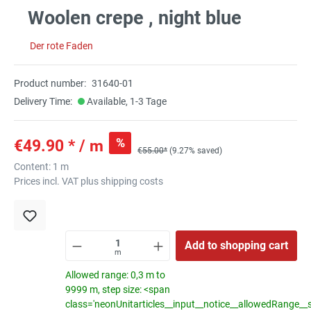
Woolen crepe , night blue
Der rote Faden
Product number:
31640-01
Delivery Time:
Available, 1-3 Tage
%
€49.90 * / m
€55.00*
(9.27% saved)
Content:
1 m
Prices incl. VAT plus shipping costs
Add to shopping cart
m
Allowed range: 0,3 m to
9999 m, step size: <span
class='neonUnitarticles__input__notice__allowedRange__