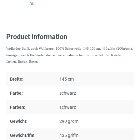
m.
Product information
Wollcrêpe-Stoff, auch Wollkrepp, 100% Schurwolle 148-150cm, 435g/lfm (200g/qm),
körniger, weich fließender aber schwerer italienischer Couture-Stoff für Kleider,
Jacken, Röcke, Hosen
Breite:
145 cm
Farbe:
schwarz
Farben:
schwarz
Gewicht:
290 g/qm
Gewicht/lfm:
435 g/lfm