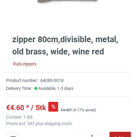
zipper 80cm,divisible, metal,
old brass, wide, wine red
Rubi zippers
Product number:
64080-0018
Delivery Time:
Available, 1-3 days
%
€4.60 * / Stk
€4.80*
(4.17% saved)
Content:
1 Stk
Prices incl. VAT plus shipping costs