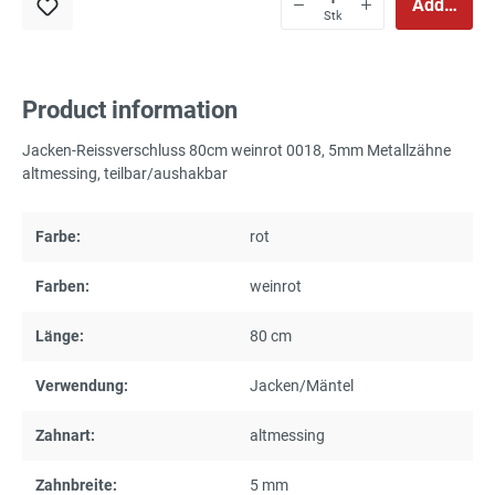
Add to sho
Stk
Product information
Jacken-Reissverschluss 80cm weinrot 0018, 5mm Metallzähne
altmessing, teilbar/aushakbar
Farbe:
rot
Farben:
weinrot
Länge:
80 cm
Verwendung:
Jacken/Mäntel
Zahnart:
altmessing
Zahnbreite:
5 mm