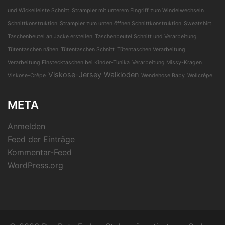
und Wickelleiste Schnitt
Strampler mit unterem Eingriff zum Windelwechseln
Schnittkonstruktion
Strampler zum unten öffnen Schnittkonstruktion
Sweatshirt
Taschenbeutel an Jacke erstellen
Taschenbeutel Schnitt und Verarbeitung
Tütentaschen nähen
Tütentaschen Schnitt
Tütentaschen Verarbeitung
Verarbeitung Einstecktaschen bei Kinder-Tunika
Verarbeitung Missy-Kragen
Viskose-Jersey
Walkloden
Viskose-Crêpe
Wendehose Baby
Wollcrêpe
META
Anmelden
Feed der Einträge
Kommentar-Feed
WordPress.org