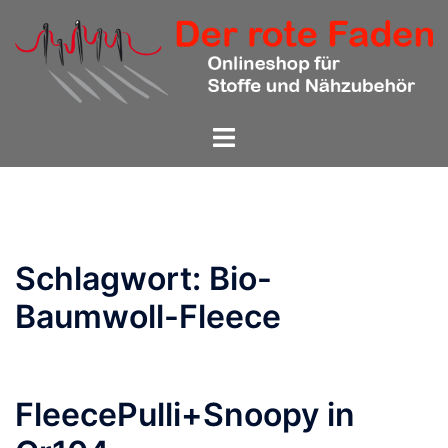
Zum
Inhalt
springen
Menü
umschalten
Schlagwort:
Bio-
Baumwoll-Fleece
FleecePulli+Snoopy in