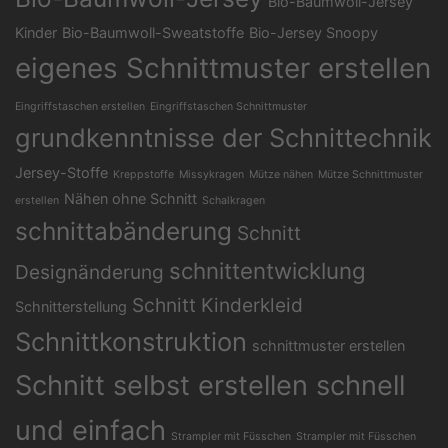
Bio-Baumwoll-Jersey
Kinder
Bio-Baumwoll-Sweatstoffe
Bio-Jersey Snoopy
eigenes Schnittmuster erstellen
Eingriffstaschen erstellen
Eingriffstaschen Schnittmuster
grundkenntnisse der Schnittechnik
Jersey-Stoffe
Kreppstoffe
Missykragen
Mütze nähen
Mütze Schnittmuster
Nähen ohne Schnitt
erstellen
Schalkragen
schnittabänderung
Schnitt
schnittentwicklung
Designänderung
Schnitt Kinderkleid
Schnitterstellung
Schnittkonstruktion
schnittmuster erstellen
Schnitt selbst erstellen schnell
und einfach
Strampler mit Füsschen
Strampler mit Füsschen