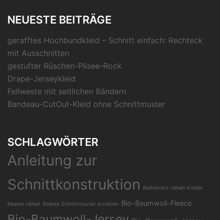
NEUESTE BEITRÄGE
gerafftes Hochbundkleid – Schnitt einfach: Rechteck
mit Ausschnitten
gestufter Rüschen-Plisee-Rock
Drape-Jerseykleid
Fellweste mit seitlichen Bändern
Bandeau-CutOut-Kleid ohne Schnittmuster
SCHLAGWÖRTER
Anleitung zur
Schnittkonstruktion
Ballonrock nähen Kinder
Bio-Baumwoll-Fleece
Beanie nähen
Beanie Schnittmuster erstellen
Bio-Baumwoll-Jersey