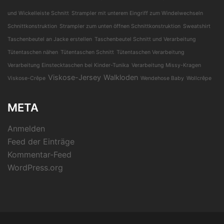
und Wickelleiste Schnitt
Strampler mit unterem Eingriff zum Windelwechseln
Schnittkonstruktion
Strampler zum unten öffnen Schnittkonstruktion
Sweatshirt
Taschenbeutel an Jacke erstellen
Taschenbeutel Schnitt und Verarbeitung
Tütentaschen nähen
Tütentaschen Schnitt
Tütentaschen Verarbeitung
Verarbeitung Einstecktaschen bei Kinder-Tunika
Verarbeitung Missy-Kragen
Viskose-Jersey
Walkloden
Viskose-Crêpe
Wendehose Baby
Wollcrêpe
META
Anmelden
Feed der Einträge
Kommentar-Feed
WordPress.org