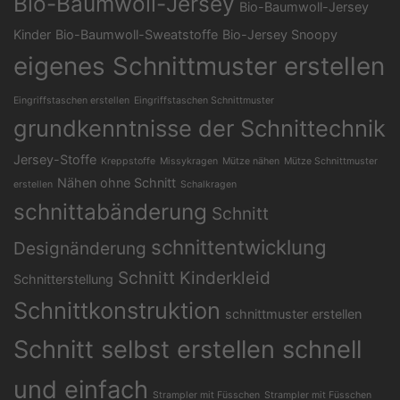
Bio-Baumwoll-Jersey
Bio-Baumwoll-Jersey
Kinder
Bio-Baumwoll-Sweatstoffe
Bio-Jersey Snoopy
eigenes Schnittmuster erstellen
Eingriffstaschen erstellen
Eingriffstaschen Schnittmuster
grundkenntnisse der Schnittechnik
Jersey-Stoffe
Kreppstoffe
Missykragen
Mütze nähen
Mütze Schnittmuster
Nähen ohne Schnitt
erstellen
Schalkragen
schnittabänderung
Schnitt
schnittentwicklung
Designänderung
Schnitt Kinderkleid
Schnitterstellung
Schnittkonstruktion
schnittmuster erstellen
Schnitt selbst erstellen schnell
und einfach
Strampler mit Füsschen
Strampler mit Füsschen