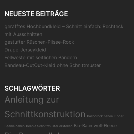
NEUESTE BEITRÄGE
gerafftes Hochbundkleid – Schnitt einfach: Rechteck
mit Ausschnitten
gestufter Rüschen-Plisee-Rock
Drape-Jerseykleid
Fellweste mit seitlichen Bändern
Bandeau-CutOut-Kleid ohne Schnittmuster
SCHLAGWÖRTER
Anleitung zur
Schnittkonstruktion
Ballonrock nähen Kinder
Bio-Baumwoll-Fleece
Beanie nähen
Beanie Schnittmuster erstellen