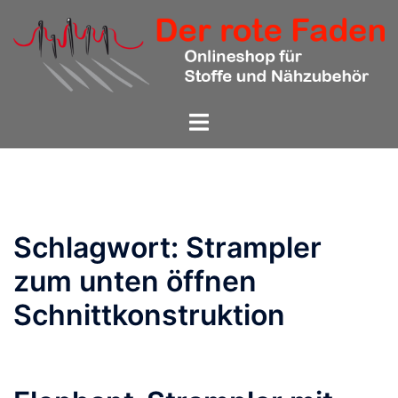
Zum
Inhalt
springen
Menü
umschalten
Schlagwort:
Strampler
zum unten öffnen
Schnittkonstruktion