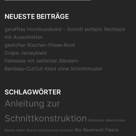
NEUESTE BEITRÄGE
gerafftes Hochbundkleid – Schnitt einfach: Rechteck
mit Ausschnitten
gestufter Rüschen-Plisee-Rock
Drape-Jerseykleid
Fellweste mit seitlichen Bändern
Bandeau-CutOut-Kleid ohne Schnittmuster
SCHLAGWÖRTER
Anleitung zur
Schnittkonstruktion
Ballonrock nähen Kinder
Bio-Baumwoll-Fleece
Beanie nähen
Beanie Schnittmuster erstellen