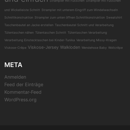
Strampler mit Füsschen
Strampler mit Füsschen
und Wickelleiste Schnitt
Strampler mit unterem Eingriff zum Windelwechseln
Schnittkonstruktion
Strampler zum unten öffnen Schnittkonstruktion
Sweatshirt
Taschenbeutel an Jacke erstellen
Taschenbeutel Schnitt und Verarbeitung
Tütentaschen nähen
Tütentaschen Schnitt
Tütentaschen Verarbeitung
Verarbeitung Einstecktaschen bei Kinder-Tunika
Verarbeitung Missy-Kragen
Viskose-Jersey
Walkloden
Viskose-Crêpe
Wendehose Baby
Wollcrêpe
META
Anmelden
Feed der Einträge
Kommentar-Feed
WordPress.org