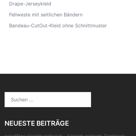
Drape-Jerseykleid
Fellweste mit seitlichen Bändern
Bandeau-CutOut-Kleid ohne Schnittmuster
Suche
nach:
NEUESTE BEITRÄGE
gerafftes Hochbundkleid – Schnitt einfach: Rechteck