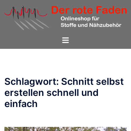
Zum
Inhalt
springen
Menü
umschalten
Schlagwort:
Schnitt selbst
erstellen schnell und
einfach