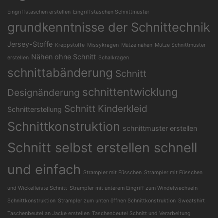
Eingriffstaschen erstellen
Eingriffstaschen Schnittmuster
grundkenntnisse der Schnittechnik
Jersey-Stoffe
Kreppstoffe
Missykragen
Mütze nähen
Mütze Schnittmuster
Nähen ohne Schnitt
erstellen
Schalkragen
schnittabänderung
Schnitt
schnittentwicklung
Designänderung
Schnitt Kinderkleid
Schnitterstellung
Schnittkonstruktion
schnittmuster erstellen
Schnitt selbst erstellen schnell
und einfach
Strampler mit Füsschen
Strampler mit Füsschen
und Wickelleiste Schnitt
Strampler mit unterem Eingriff zum Windelwechseln
Schnittkonstruktion
Strampler zum unten öffnen Schnittkonstruktion
Sweatshirt
Taschenbeutel an Jacke erstellen
Taschenbeutel Schnitt und Verarbeitung